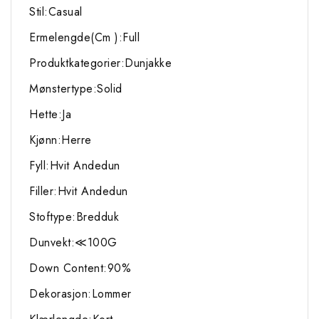
Stil:Casual
Ermelengde(Cm ):Full
Produktkategorier:Dunjakke
Mønstertype:Solid
Hette:Ja
Kjønn:Herre
Fyll:Hvit Andedun
Filler:Hvit Andedun
Stoftype:Bredduk
Dunvekt:≪100G
Down Content:90%
Dekorasjon:Lommer