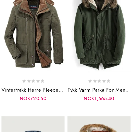
Vinterfrakk Herre Fleece Varm Bomull Parkas Herrejakke Tykk Jakke Polstret
Tykk Varm Parka For Menn Pelskrage Vinter Kåper Høy Kvalitet Hette Vindtett Bomull Lang Jakke Overtrekk
NOK720.50
NOK1,565.40