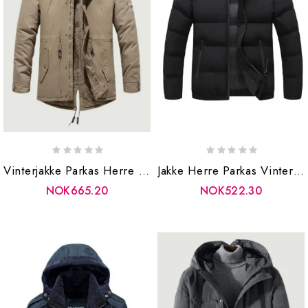
Vinterjakke Parkas Herre Bomull Tykk Fleece Varm Krage Hette Parka Uformelle Flere Lommer Vindtette Jakker
Jakke Herre Parkas Vinter Tykk Kåpe Uformell Solid Stativ Krage Jakker Yttertøy
NOK665.20
NOK522.30