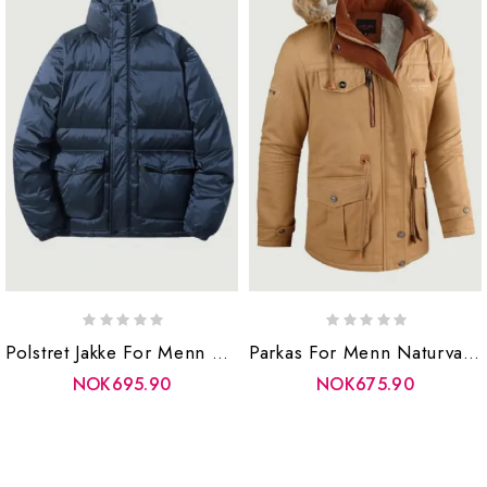
Polstret Jakke For Menn Vinterhvit Andedun Fluffy Puffer Yttertøy Svart Oversize Frakk Herre
Parkas For Menn Naturvandring Lette Polstrede Jakker Genser Med Glidelåskåper Hette Vinterjakke For Sweatshirt
NOK695.90
NOK675.90