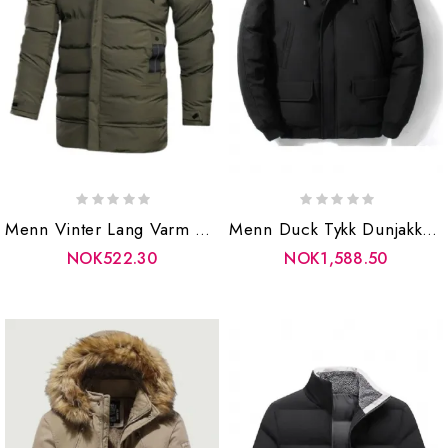
Menn Vinter Lang Varm Parkas Hette Vindtett Solid Jakke Bomull Tykk Uformell Yttertøy Frakk Herre Militære Bombefly Jakker
Menn Duck Tykk Dunjakke Frakk Snow Parkas Varme Klær Vinter Yttertøy
NOK522.30
NOK1,588.50