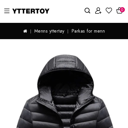
0
Menns yttertøy
Parkas for menn