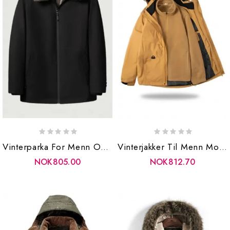
Vinterparka For Menn Overvinner Minkpels Fritidsjakke Pels Stående Kragejakke Vinterjakke Og Frakk
Vinterjakker Til Menn Motorsykkeljakke Klær Parkas Herrefrakk Varsity Yttertøy
NOK805.00
NOK812.70