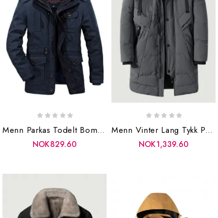
Menn Parkas Todelt Bomullskåper Herre Vinterjakker Jakker Varm Overfrakk Pustende Klær
Menn Vinter Lang Tykk Parkasjakke Yttertøy Herre Uformell Løs Varm Bomullspolstret Frakk Overjakke For
NOK829.60
NOK1,339.60