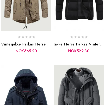
Vinterjakke Parkas Herre Bomull Tykk Fleece Varm Krage Hette Parka Uformelle Flere Lommer Vindtette Jakker
Jakke Herre Parkas Vinter Tykk Kåpe Uformell Solid Stativ Krage Jakker Yttertøy
NOK665.20
NOK522.30