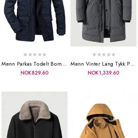
Menn Parkas Todelt Bomullskåper Herre Vinterjakker Jakker Varm Overfrakk Pustende Klær
Menn Vinter Lang Tykk Parkasjakke Yttertøy Herre Uformell Løs Varm Bomullspolstret Frakk Overjakke For
NOK829.60
NOK1,339.60