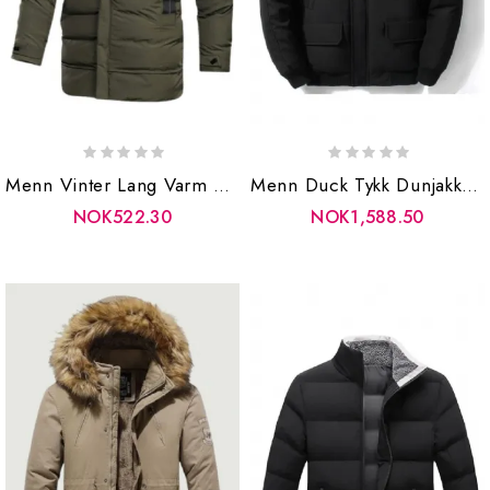
Menn Vinter Lang Varm Parkas Hette Vindtett Solid Jakke Bomull Tykk Uformell Yttertøy Frakk Herre Militære Bombefly Jakker
Menn Duck Tykk Dunjakke Frakk Snow Parkas Varme Klær Vinter Yttertøy
NOK522.30
NOK1,588.50