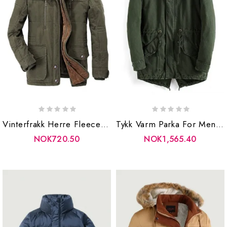
Vinterfrakk Herre Fleece Varm Bomull Parkas Herrejakke Tykk Jakke Polstret
Tykk Varm Parka For Menn Pelskrage Vinter Kåper Høy Kvalitet Hette Vindtett Bomull Lang Jakke Overtrekk
NOK720.50
NOK1,565.40