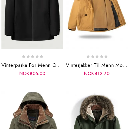
Vinterparka For Menn Overvinner Minkpels Fritidsjakke Pels Stående Kragejakke Vinterjakke Og Frakk
Vinterjakker Til Menn Motorsykkeljakke Klær Parkas Herrefrakk Varsity Yttertøy
NOK805.00
NOK812.70