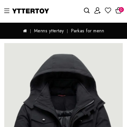
0
Menns yttertøy
Parkas for menn