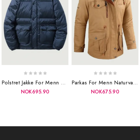
Polstret Jakke For Menn Vinterhvit Andedun Fluffy Puffer Yttertøy Svart Oversize Frakk Herre
Parkas For Menn Naturvandring Lette Polstrede Jakker Genser Med Glidelåskåper Hette Vinterjakke For Sweatshirt
NOK695.90
NOK675.90