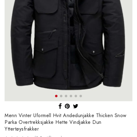
Menn Vinter Uformell Hvit Andedunjakke Thicken Snow
Parka Overtrekksjakke Hette Vindjakke Dun
Yttertøysfrakker