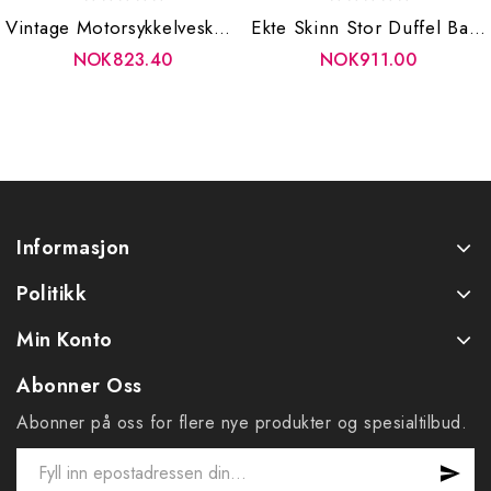
Vintage Motorsykkelveske Utendørs Sykkel Canvas Motorsykkelsideveske
Ekte Skinn Stor Duffel Bag Business Reiseveske For Menn Crazy Horse Leather Retro Herre Weekend Bag
NOK823.40
NOK911.00
Informasjon
Politikk
Min Konto
Abonner Oss
Abonner på oss for flere nye produkter og spesialtilbud.