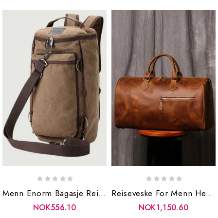
Menn Enorm Bagasje Reiseveske Army Grønn Bøtte Ryggsekk Multifunksjonell Lerret Ryggsekker Mannlige Store Skuldervesker Pakke
Reiseveske For Menn Helgeveske For Kvinner Med Stor Kapasitet Vintage Duffelveske Til Bærbar Pc-Veske I Skinn
NOK556.10
NOK1,150.60