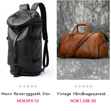
Menn Reiseryggsekk Stor Tenåring Mann Anti-Tyvveske Laptop-Ryggsekk Vanntett Bøtte Skuldervesker
Vintage Håndbagasjeveske For Menn Reiseveske Med Skolomme Ekte Skinn Skulder Med Stor Kapasitet
NOK599.10
NOK1,058.50