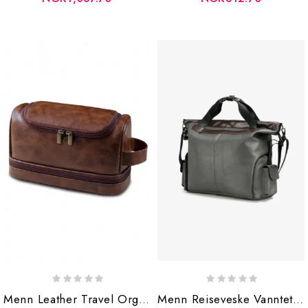
Menn Leather Travel Organizer Kit Med Hengende Krok Stor Vanntett
Menn Reiseveske Vanntett Håndveske For Business Koffert Casual Skulderveske Mannlig Dokumentveske Laptop Bag