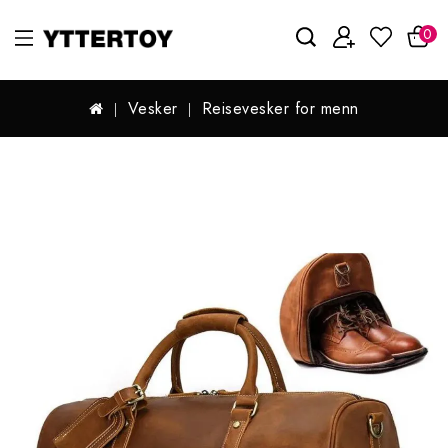
0
Vesker
Reisevesker for menn