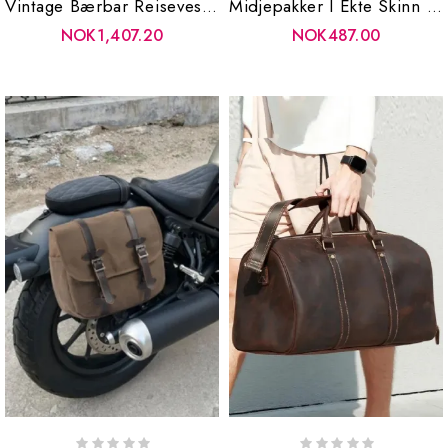
Vintage Bærbar Reiseveske For Menn I Ekte Skinn Med Enkelt Skulder Frostet Med Stor Kapasitet
Midjepakker I Ekte Skinn For Menn Beltevesker Brystveske For Skulderveske Reiseveske For
NOK1,407.20
NOK487.00