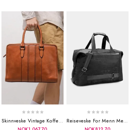
Skinnveske Vintage Koffertveske For Menn Lett Bærbar Veske Mann Messenger Bag
Reiseveske For Menn Med Stor Kapasitet Utendørs Oxford Vanntett For
NOK1,067.70
NOK812.70