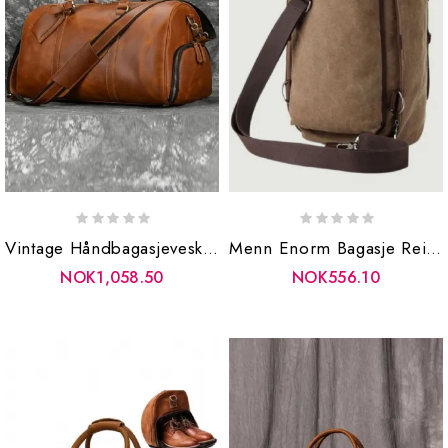
Vintage Håndbagasjeveske For Menn Reiseveske Med Skolomme Ekte Skinn Skulder Med Stor Kapasitet
Menn Enorm Bagasje Reiseveske Army Grønn Bøtte Ryggsekk Multifunksjonell Lerret Ryggsekker Mannlige Store Skuldervesker Pakke
NOK1,058.50
NOK556.10