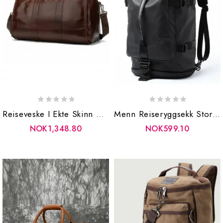
Reiseveske I Ekte Skinn Mann Kvinner Reise Tote Duffle Bag Håndbagasje
Menn Reiseryggsekk Stor Tenåring Mann Anti-Tyvveske Laptop-Ryggsekk Vanntett Bøtte Skuldervesker
NOK1,348.80
NOK599.10