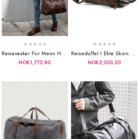
Reisevesker For Menn Høykvalitets Håndvesker Retro Bagasjeveske Med Stor Kapasitet I Ekte Skinn Gitter Duffle
Reiseduffel I Ekte Skinn Med Hjul Kofferter Herre Business Trilleveske Stor Bæreveske Rullebagasje Weekendbag
NOK1,772.80
NOK2,003.20