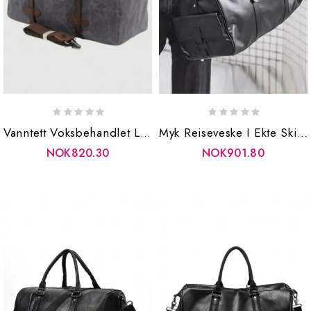
Vanntett Voksbehandlet Lerrets Bagasjeveske Med Stor Kapasitet Crossbody-Veske Reise-Helgeveske For Menn Forretningsreise Duffel-Totebag
Myk Reiseveske I Ekte Skinn For Menn Kvinner Reiseduffel Med Skolomme Stor Kapasitet Herre Bagasjeveske
NOK820.30
NOK901.80