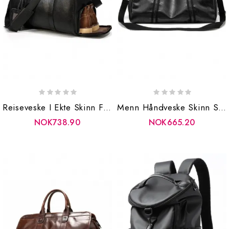
Reiseveske I Ekte Skinn For Mann Unisex Reiseduffel Med Skorom Myke Håndbagasjevesker
Menn Håndveske Skinn Stor Kapasitet Reiseveske Skulderveske Herrehånd Duffle Tote Bag Casual Messenger Bags
NOK738.90
NOK665.20