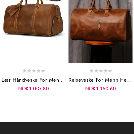
Lær Håndveske For Menn Ekte Skinn Reiseduffle Reiser Mannlige Skulder Bærbare Vesker Bagasjevesker
Reiseveske For Menn Helgeveske For Kvinner Med Stor Kapasitet Vintage Duffelveske Til Bærbar Pc-Veske I Skinn
NOK1,007.80
NOK1,150.60